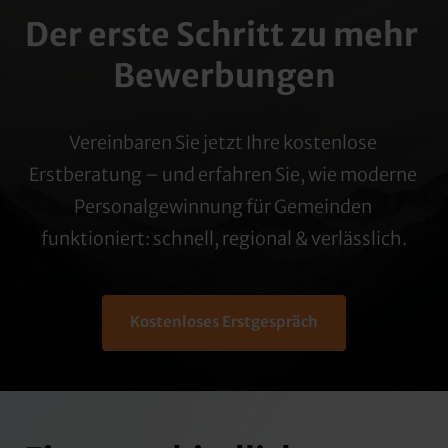
Der erste Schritt zu mehr 
Bewerbungen
Vereinbaren 
Sie 
jetzt 
Ihre 
kostenlose 
Erstberatung 
– 
und 
erfahren 
Sie, 
wie 
moderne 
Personalgewinnung 
für 
Gemeinden 
funktioniert: 
schnell, 
regional 
& 
verlässlich.
Kostenloses Erstgespräch