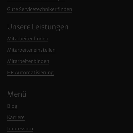
Überzeugen Sie sich selbst in einem 
Gute 
Servicetechniker 
finden
kostenlosen Erstgespräch!
Unsere Leistungen
Mitarbeiter 
finden
Mitarbeiter 
einstellen
Mitarbeiter 
binden
HR 
Automatisierung
Menü
Blog
Karriere
Impressum