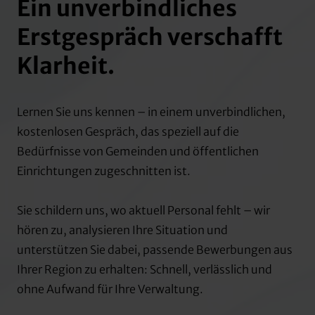
Ein 
unverbindliches 
Erstgespräch 
verschafft 
Klarheit.
Lernen 
Sie 
uns 
kennen 
– 
in 
einem 
unverbindlichen, 
kostenlosen 
Gespräch, 
das 
speziell 
auf 
die 
Bedürfnisse 
von 
Gemeinden 
und 
öffentlichen 
Einrichtungen 
zugeschnitten 
ist.

Sie 
schildern 
uns, 
wo 
aktuell 
Personal 
fehlt 
– 
wir 
hören 
zu, 
analysieren 
Ihre 
Situation 
und 
unterstützen 
Sie 
dabei, 
passende 
Bewerbungen 
aus 
Ihrer 
Region 
zu 
erhalten: 
Schnell, 
verlässlich 
und 
ohne 
Aufwand 
für 
Ihre 
Verwaltung.
