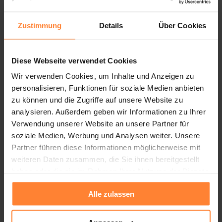
Zustimmung
Details
Über Cookies
Professionelle Anzeigen
Diese Webseite verwendet Cookies
Wir 
gestalten 
ansprechende 
Stellenanzeigen, 
Wir verwenden Cookies, um Inhalte und Anzeigen zu
die 
nicht 
übersehen 
werden 
– 
klar, 
personalisieren, Funktionen für soziale Medien anbieten
zu können und die Zugriffe auf unsere Website zu
zielgruppengerecht 
und 
ohne 
Floskeln. 
So 
analysieren. Außerdem geben wir Informationen zu Ihrer
sprechen 
wir 
genau 
die 
richtigen 
Kandidaten 
Verwendung unserer Website an unsere Partner für
an.
soziale Medien, Werbung und Analysen weiter. Unsere
Partner führen diese Informationen möglicherweise mit
weiteren Daten zusammen, die Sie ihnen bereitgestellt
haben oder die sie im Rahmen Ihrer Nutzung der Dienste
gesammelt haben.
Alle zulassen