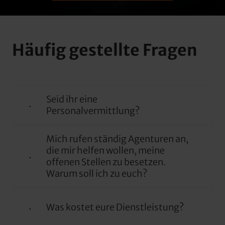
Häufig gestellte Fragen
Seid ihr eine 
Personalvermittlung?
Nein, wir machen keine 
Mich rufen ständig Agenturen an, 
Personalvermittlung. Wir sind eine 
die mir helfen wollen, meine 
Beratungs- und Marketing-Agentur.
offenen Stellen zu besetzen. 
Warum soll ich zu euch?
Mit der Hilfe unserer Werkzeuge 
Wollen Sie einen Partner, der einschlägige 
unterstützen wir Sie – oder Ihre HR 
Erfahrung in Ihrer Branche hat und auch 
Abteilung – dabei, ausreichend 
Was kostet eure Dienstleistung?
Ihre Sprache spricht?
Bewerbungen zu erhalten, um Ihre 