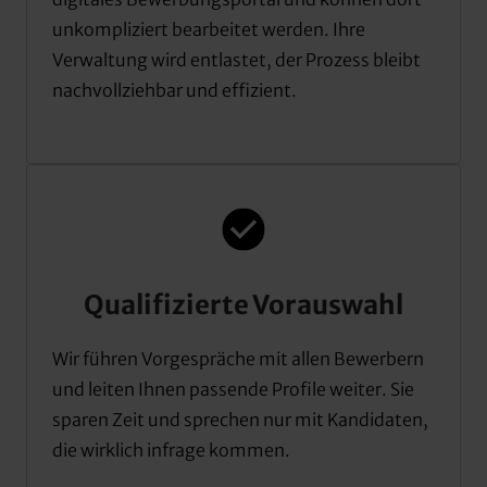
unkompliziert 
bearbeitet 
werden. 
Ihre 
Verwaltung 
wird 
entlastet, 
der 
Prozess 
bleibt 
nachvollziehbar 
und 
effizient.
Qualifizierte Vorauswahl
Wir 
führen 
Vorgespräche 
mit 
allen 
Bewerbern 
und 
leiten 
Ihnen 
passende 
Profile 
weiter. 
Sie 
sparen 
Zeit 
und 
sprechen 
nur 
mit 
Kandidaten, 
die 
wirklich 
infrage 
kommen.