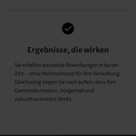
Ergebnisse, die wirken
Sie 
erhalten 
passende 
Bewerbungen 
in 
kurzer 
Zeit 
– 
ohne 
Mehraufwand 
für 
Ihre 
Verwaltung. 
Gleichzeitig 
zeigen 
Sie 
nach 
außen, 
dass 
Ihre 
Gemeinde 
modern, 
bürgernah 
und 
zukunftsorientiert 
denkt.