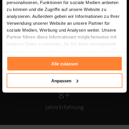
personalisieren, Funktionen für soziale Medien anbieten
zu können und die Zugriffe auf unsere Website zu
analysieren. Außerdem geben wir Informationen zu Ihrer
Jetzt kostenloses Erstgespräch buchen
Verwendung unserer Website an unsere Partner für
soziale Medien, Werbung und Analysen weiter. Unsere
Partner führen diese Informationen möglicherweise mit
1.000+
weiteren Daten zusammen, die Sie ihnen bereitgestellt
haben oder die sie im Rahmen Ihrer Nutzung der Dienste
Bewerbungen
gesammelt haben.
pro Monat
Alle zulassen
100+
Anpassen
Partnerbetriebe
8+
Jahre Erfahrung