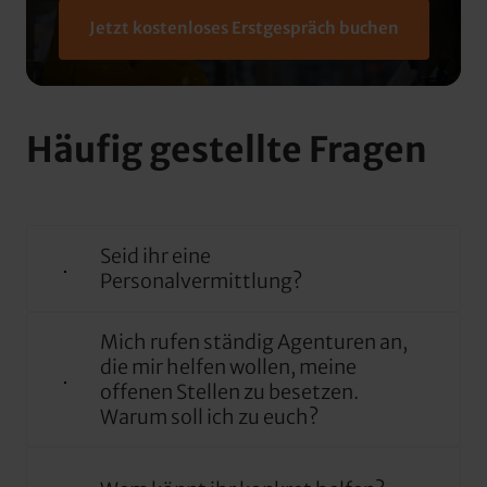
Jetzt kostenloses Erstgespräch buchen
Häufig gestellte Fragen
Seid ihr eine 
Personalvermittlung?
Nein, wir machen keine 
Mich rufen ständig Agenturen an, 
Personalvermittlung. Wir sind eine 
die mir helfen wollen, meine 
Beratungs- und Marketing-Agentur.
offenen Stellen zu besetzen. 
Warum soll ich zu euch?
Mit der Hilfe unserer Werkzeuge 
Wollen Sie einen Partner, der einschlägige 
unterstützen wir Sie – oder Ihre HR 
Erfahrung mit Handwerksbetrieben hat 