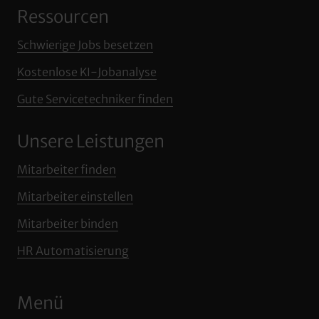
kann?
Ressourcen
Unternehmen aus den genannten 
Bereichen, die mindestens 50 Mitarbeiter 
Überzeugen Sie sich selbst in einem 
Schwierige 
Jobs 
besetzen
haben und auf Wachstumskurs sind, 
kostenlosen Erstgespräch!
Kostenlose 
KI‒
Jobanalyse
profitieren besonders von unserer 
Gute 
Servicetechniker 
finden
Dienstleistung!
Unsere Leistungen
Mitarbeiter 
finden
Mitarbeiter 
einstellen
Mitarbeiter 
binden
HR 
Automatisierung
Menü