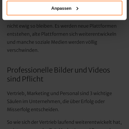
Facebook sind nur meine Eltern.“
Anpassen
Das muss man verstanden haben und das wird auch 
nicht ewig so bleiben. Es werden neue Plattformen 
entstehen, alte Plattformen sich weiterentwickeln 
und manche soziale Medien werden völlig 
verschwinden.
Professionelle Bilder und Videos 
sind Pflicht
Vertrieb, Marketing und Personal sind 3 wichtige 
Säulen im Unternehmen, die über Erfolg oder 
Misserfolg entscheiden.
So wie sich der Vertrieb laufend weiterentwickelt hat, 