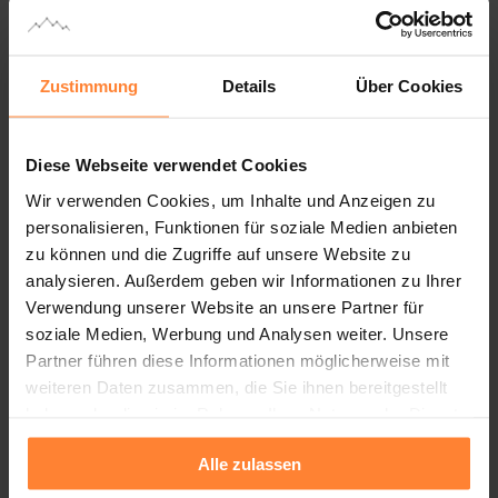
STANDARD!
Unternehmen haben es grundsätzlich leichter denn 
Zustimmung
Details
Über Cookies
je, denn man kann nun digital mit den Jugendlichen 
in Kontakt treten. Diese sind gut darauf vorbereitet 
und man kann sie dort bereits im Vorfeld für eine 
Diese Webseite verwendet Cookies
Lehre begeistern.
Wir verwenden Cookies, um Inhalte und Anzeigen zu
personalisieren, Funktionen für soziale Medien anbieten
Immer mehr Unternehmen erkennen das und 
zu können und die Zugriffe auf unsere Website zu
versuchen online Werbung zu schalten, dabei fällt 
analysieren. Außerdem geben wir Informationen zu Ihrer
immer wieder auf, dass auf Facebook nach 
Verwendung unserer Website an unsere Partner für
Lehrlingen gesucht wird und im Anschluss wird 
soziale Medien, Werbung und Analysen weiter. Unsere
geklagt, dass das nichts bringt.
Partner führen diese Informationen möglicherweise mit
weiteren Daten zusammen, die Sie ihnen bereitgestellt
Klar für uns, weil das Ziel eben völlig verfehlt wurde.
haben oder die sie im Rahmen Ihrer Nutzung der Dienste
gesammelt haben.
TikTok, Snapchat, Youtube und co. heißen die 
Alle zulassen
heutigen Plattformen bei den Jugendlichen – „Auf 