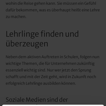
wohin die Reise gehen kann. Sie müssen ein Gefühl 
dafür bekommen, was es überhaupt heißt eine Lehre 
zu machen.
Lehrlinge finden und 
überzeugen
Neben dem aktiven Auftreten in Schulen, folgen nun 
wichtige Themen, die für Unternehmen zukünftig 
essenziell wichtig sind. Nur wer jetzt den Sprung 
schafft und mit der Zeit geht, wird in Zukunft noch 
erfolgreich Lehrlinge ausbilden können.
Soziale Medien sind der 