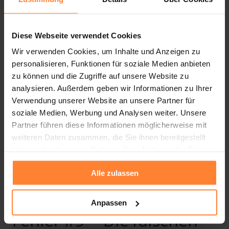
Einträge über Ihr Unternehmen gibt? Findet diese 
Person Social Media Profile und kann sich einen 
Diese Webseite verwendet Cookies
ersten Eindruck verschaffen? Gibt es eine Karriere 
Wir verwenden Cookies, um Inhalte und Anzeigen zu
Seite von Ihrem Unternehmen?
personalisieren, Funktionen für soziale Medien anbieten
Falls nein, dann kennen Sie nun Ihre Hausaufgaben.
zu können und die Zugriffe auf unsere Website zu
analysieren. Außerdem geben wir Informationen zu Ihrer
Lösung:
 Suchen Sie sich einen erfahrenen Partner, 
Verwendung unserer Website an unsere Partner für
der Sie dabei unterstützt, in Ihrer Region sichtbar zu 
soziale Medien, Werbung und Analysen weiter. Unsere
Partner führen diese Informationen möglicherweise mit
werden und als attraktiven Arbeitgeber zu 
weiteren Daten zusammen, die Sie ihnen bereitgestellt
positionieren. Beginnen Sie damit Google Einträge 
haben oder die sie im Rahmen Ihrer Nutzung der Dienste
aufzuräumen, Social Media Profile anzulegen und 
gesammelt haben.
diese anständig zu betreuen und erstellen Sie eine 
Alle zulassen
ordentliche Karriere Seite.
Anpassen
Fehler #3 – Die falschen 